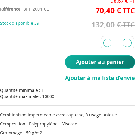
58,67 €
beginning
70,40 €
Référence
BPT_2004_0L
of
the
132,00 €
Stock disponible
39
images
gallery
Ajouter au panier
Ajouter à ma liste d’envie
Quantité minimale : 1
Quantité maximale : 10000
Combinaison imperméable avec capuche, à usage unique
Composition : Polypropylène + Viscose
Grammage : 50 g/m2