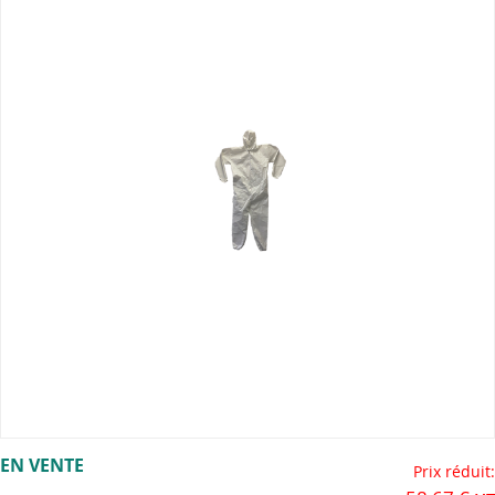
end
of
the
images
gallery
Skip
EN VENTE
to
Prix réduit
the