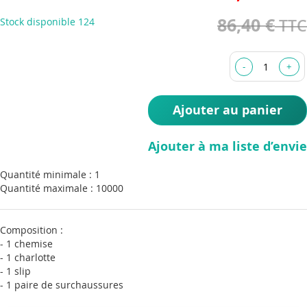
the
86,40 €
Stock disponible
124
images
gallery
Ajouter au panier
Ajouter à ma liste d’envie
Quantité minimale : 1
Quantité maximale : 10000
Composition :
- 1 chemise
- 1 charlotte
- 1 slip
- 1 paire de surchaussures