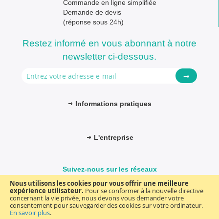
Commande en ligne simplifiée
Demande de devis
(réponse sous 24h)
Restez informé en vous abonnant à notre
newsletter ci-dessous.
→
Informations pratiques
L'entreprise
Suivez-nous sur les réseaux
Nous utilisons les cookies pour vous offrir une meilleure
expérience utilisateur.
Pour se conformer à la nouvelle directive
concernant la vie privée, nous devons vous demander votre
consentement pour sauvegarder des cookies sur votre ordinateur.
© FM-médical. Tous droits réservés 2025
Termes et Conditions
En savoir plus
.