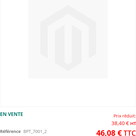
the
images
gallery
Skip
EN VENTE
to
Prix réduit
the
38,40 €
beginning
46,08 €
Référence
BPT_7001_2
of