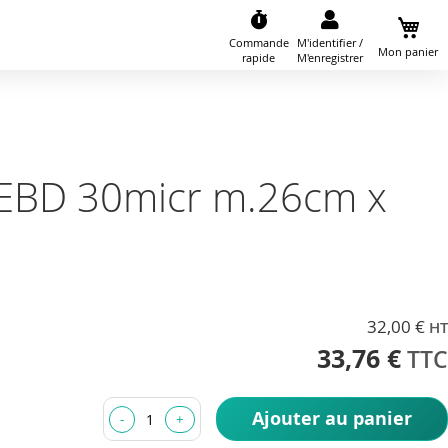
Commande
M'identifier /
Mon panier
rapide
M'enregistrer
EBD 30micr m.26cm x
32,00 €
33,76 €
Ajouter au panier