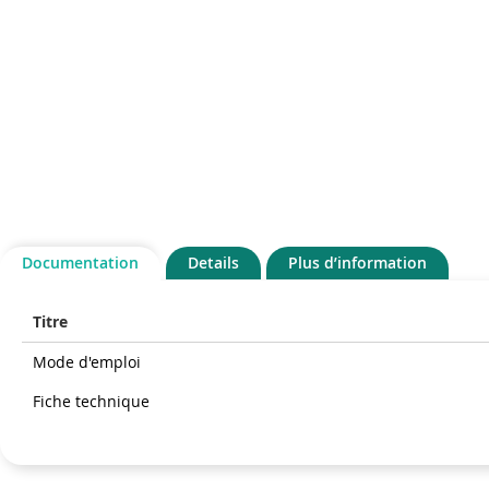
gallery
gallery
Documentation
Details
Plus d’information
Titre
Mode d'emploi
Fiche technique