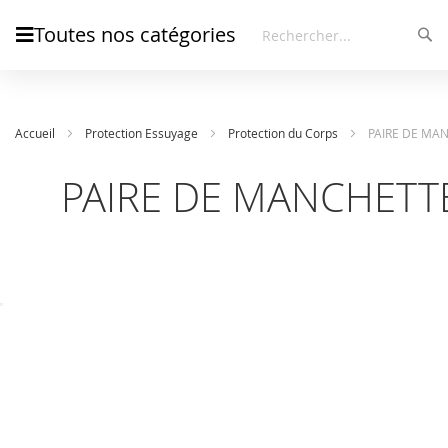
Toutes nos catégories
Rec
Rechercher
Accueil
Protection Essuyage
Protection du Corps
PAIRE DE MAN
PAIRE DE MANCHETTE
Skip
Skip
to
to
the
the
end
beginning
of
of
the
the
images
images