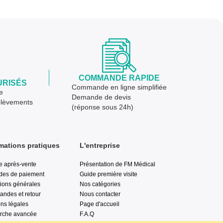
COMMANDE RAPIDE
URISÉS
Commande en ligne simplifiée
e
Demande de devis
élèvements
(réponse sous 24h)
mations pratiques
L'entreprise
e après-vente
Présentation de FM Médical
des de paiement
Guide première visite
ions générales
Nos catégories
ndes et retour
Nous contacter
ns légales
Page d'accueil
rche avancée
F.A.Q