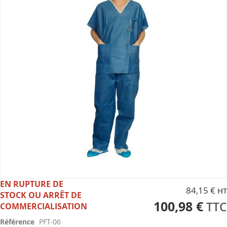
the
images
gallery
Skip
EN RUPTURE DE
84,15 €
to
STOCK OU ARRÊT DE
the
100,98 €
COMMERCIALISATION
beginning
Référence
PFT-06
of