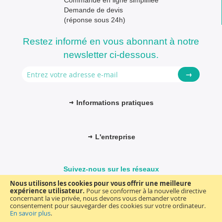
Commande en ligne simplifiée
Demande de devis
(réponse sous 24h)
Restez informé en vous abonnant à notre
newsletter ci-dessous.
→
Informations pratiques
L'entreprise
Suivez-nous sur les réseaux
Nous utilisons les cookies pour vous offrir une meilleure
expérience utilisateur.
Pour se conformer à la nouvelle directive
concernant la vie privée, nous devons vous demander votre
consentement pour sauvegarder des cookies sur votre ordinateur.
© FM-médical. Tous droits réservés 2025
Termes et Conditions
En savoir plus
.