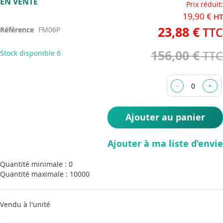
EN VENTE
to
Prix réduit
the
19,90 €
beginning
23,88 €
Référence
FM06P
of
the
156,00 €
Stock disponible
6
images
gallery
Ajouter au panier
Ajouter à ma liste d’envie
Quantité minimale : 0
Quantité maximale : 10000
Vendu à l'unité