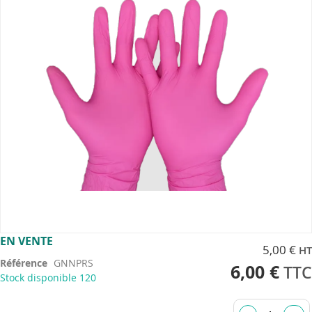
images
gallery
Skip
EN VENTE
5,00 €
to
Référence
GNNPRS
the
6,00 €
Stock disponible
120
beginning
of
the