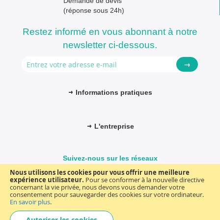
Demande de devis
(réponse sous 24h)
Restez informé en vous abonnant à notre
newsletter ci-dessous.
→
Informations pratiques
L'entreprise
Suivez-nous sur les réseaux
Nous utilisons les cookies pour vous offrir une meilleure
expérience utilisateur.
Pour se conformer à la nouvelle directive
concernant la vie privée, nous devons vous demander votre
consentement pour sauvegarder des cookies sur votre ordinateur.
© FM-médical. Tous droits réservés 2025
Termes et Conditions
En savoir plus
.
Choisir
general
Autoriser les cookies