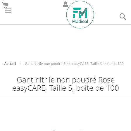
R
Accueil
Gant nitrile non poudré Rose easyCARE, Taille S, boîte de 100
Gant nitrile non poudré Rose
easyCARE, Taille S, boîte de 100
Skip
to
the
end
of
the