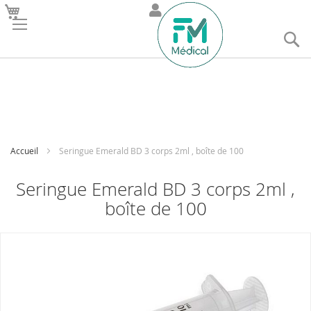
R
Accueil
Seringue Emerald BD 3 corps 2ml , boîte de 100
Seringue Emerald BD 3 corps 2ml ,
boîte de 100
Skip
to
the
end
of
the