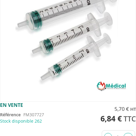
images
gallery
Skip
EN VENTE
5,70 €
to
Référence
FM307727
the
6,84 €
Stock disponible
262
beginning
of
the