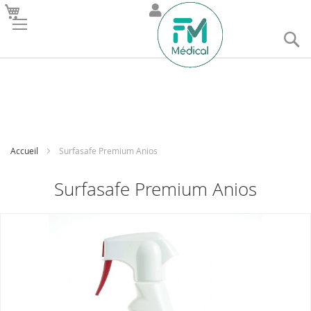
R
Accueil
Surfasafe Premium Anios
Surfasafe Premium Anios
Skip
to
the
end
of
the
images