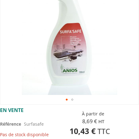
gallery
Skip
EN VENTE
to
À partir de
the
8,69 €
Référence
Surfasafe
beginning
10,43 €
of
Pas de stock disponible
the