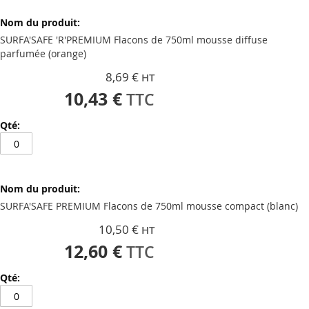
Articles
images
du
gallery
produit
SURFA'SAFE 'R'PREMIUM Flacons de 750ml mousse diffuse
groupé
parfumée (orange)
8,69 €
10,43 €
SURFA'SAFE PREMIUM Flacons de 750ml mousse compact (blanc)
10,50 €
12,60 €