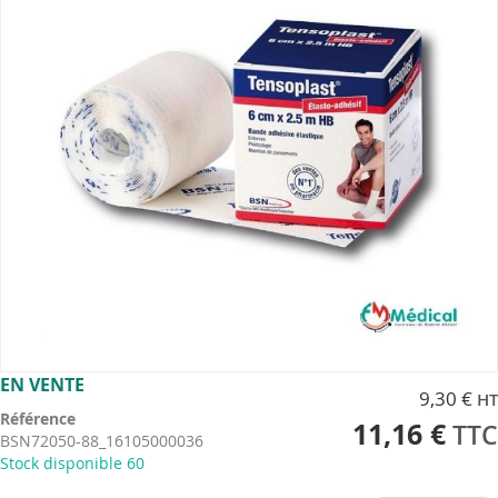
images
gallery
Skip
EN VENTE
9,30 €
to
Référence
the
11,16 €
BSN72050-88_16105000036
beginning
Stock disponible
60
of
the