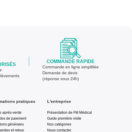
COMMANDE RAPIDE
URISÉS
Commande en ligne simplifiée
e
Demande de devis
élèvements
(réponse sous 24h)
mations pratiques
L'entreprise
e après-vente
Présentation de FM Médical
des de paiement
Guide première visite
ions générales
Nos catégories
ndes et retour
Nous contacter