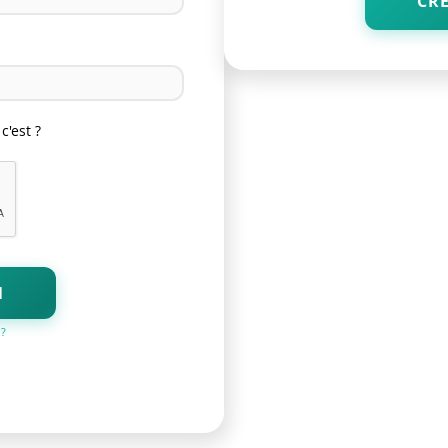
CR
c'est ?
N
 ?