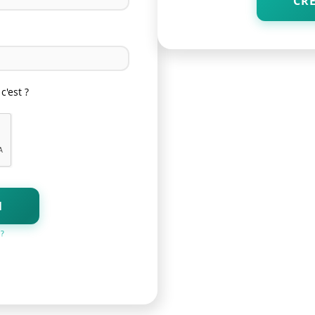
CR
c'est ?
N
 ?