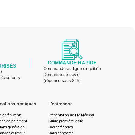
COMMANDE RAPIDE
URISÉS
Commande en ligne simplifiée
e
Demande de devis
élèvements
(réponse sous 24h)
mations pratiques
L'entreprise
e après-vente
Présentation de FM Médical
des de paiement
Guide première visite
ions générales
Nos catégories
ndes et retour
Nous contacter